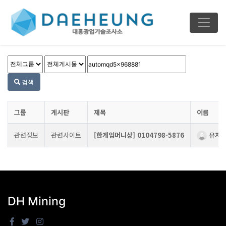
검색
그룹
게시판
제목
이름
관련정보
관련사이트
[한게임머니상] 0104798-5876
유저96
DH Mining