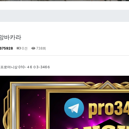
망바카라
675928
0건
738회
 프로머니상 010-４6 ０3-346６